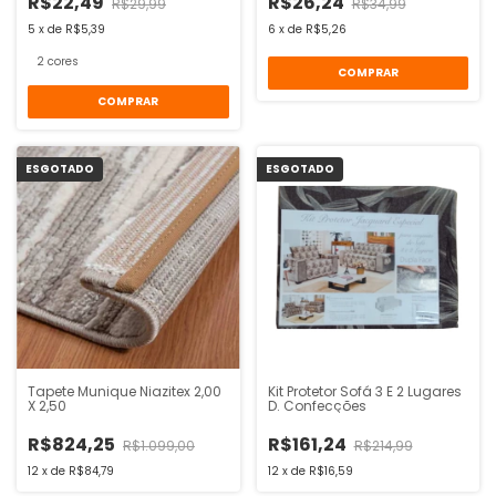
R$22,49
R$26,24
R$29,99
R$34,99
5
x
de
R$5,39
6
x
de
R$5,26
2 cores
COMPRAR
COMPRAR
ESGOTADO
ESGOTADO
Tapete Munique Niazitex 2,00
Kit Protetor Sofá 3 E 2 Lugares
X 2,50
D. Confecções
R$824,25
R$161,24
R$1.099,00
R$214,99
12
x
de
R$84,79
12
x
de
R$16,59