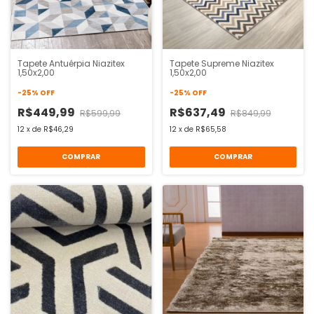
Tapete Antuérpia Niazitex
Tapete Supreme Niazitex
1,50x2,00
1,50x2,00
-
25
%
OFF
-
25
%
OFF
R$449,99
R$637,49
R$599,99
R$849,99
12
x
de
R$46,29
12
x
de
R$65,58
COMPRAR
COMPRAR