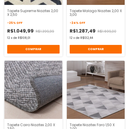
Tapete Supreme Niazitex 2,00
Tapete Malaga Niazitex 2,00 X
X 2,50
3,00
-
25
%
OFF
-
24
%
OFF
R$1.049,99
R$1.287,49
R$1.399,99
R$1.699,00
12
x
de
R$108,01
12
x
de
R$132,44
COMPRAR
COMPRAR
Tapete Cairo Niazitex 2,00 X
Tapete Niazitex Faro 1,50 X
2,50
2,00