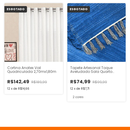
ESGOTADO
ESGOTADO
Cortina Anatex Voil
Tapete Artesanal Toque
Quadriculada 2,70mx1,80m
Aveludado Sala Quarto
1,00x1,50m
R$142,49
R$74,99
R$189,99
R$99,99
12
x
de
R$14,66
12
x
de
R$7,71
2 cores