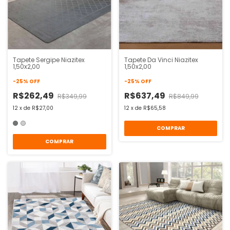
Tapete Sergipe Niazitex
Tapete Da Vinci Niazitex
1,50x2,00
1,50x2,00
-
25
%
OFF
-
25
%
OFF
R$262,49
R$637,49
R$349,99
R$849,99
12
x
de
R$27,00
12
x
de
R$65,58
COMPRAR
COMPRAR