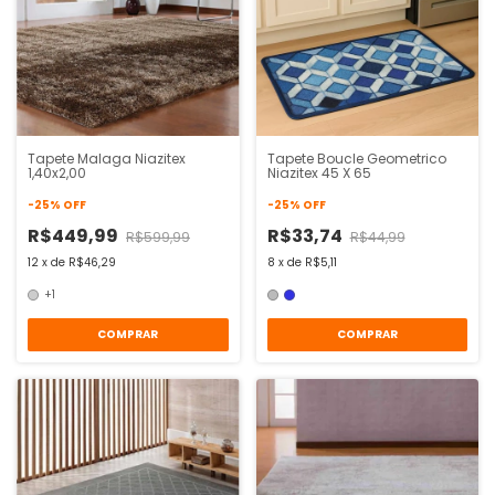
Tapete Malaga Niazitex
Tapete Boucle Geometrico
1,40x2,00
Niazitex 45 X 65
-
25
%
OFF
-
25
%
OFF
R$449,99
R$33,74
R$599,99
R$44,99
12
x
de
R$46,29
8
x
de
R$5,11
+1
COMPRAR
COMPRAR