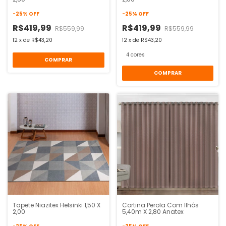
-
25
%
OFF
-
25
%
OFF
R$419,99
R$419,99
R$559,99
R$559,99
12
x
de
R$43,20
12
x
de
R$43,20
4 cores
COMPRAR
COMPRAR
Tapete Niazitex Helsinki 1,50 X
Cortina Perola Com Ilhós
2,00
5,40m X 2,80 Anatex