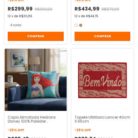
-
25
%
OFF
-
25
%
OFF
R$299,99
R$434,99
R$399,99
R$579,99
12
x
de
R$30,86
12
x
de
R$44,75
4 cores
COMPRAR
COMPRAR
Capa Almofada Hedrons
Tapete Ultilitario Lancer 40cm
Disney 100% Poliéster
X 65cm
45cmx45cm
-
25
%
OFF
-
25
%
OFF