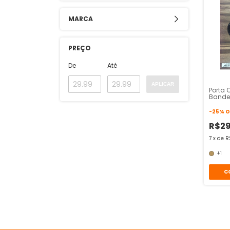
MARCA
PREÇO
De
Até
APLICAR
Porta 
Bandej
-
25
%
O
R$2
7
x
de
R
+1
C