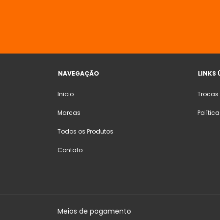
NAVEGAÇÃO
LINKS 
Inicio
Trocas
Marcas
Polític
Todos os Produtos
Contato
Meios de pagamento