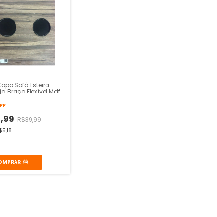
Copo Sofá Esteira
a Braço Flexível Mdf
FF
9,99
R$39,99
$5,18
OMPRAR