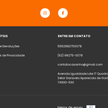
ÚTEIS
ENTRE EM CONTATO
 e Devoluções
5562982750078
as de Privacidade
(62) 98275-0078
contatocasanho@gmail.com
Avenida Igualdade Lote 17 Quadra
Setor Garavelo Aparecida de Goi
74930-530
Meios de envio