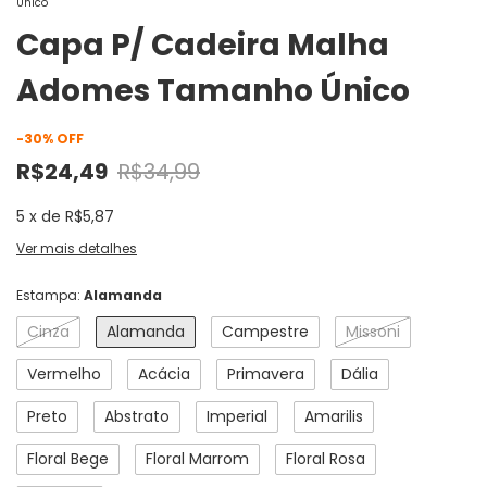
Único
Capa P/ Cadeira Malha
Adomes Tamanho Único
-
30
%
OFF
R$24,49
R$34,99
5
x
de
R$5,87
Ver mais detalhes
Estampa:
Alamanda
Cinza
Alamanda
Campestre
Missoni
Vermelho
Acácia
Primavera
Dália
Preto
Abstrato
Imperial
Amarilis
Floral Bege
Floral Marrom
Floral Rosa