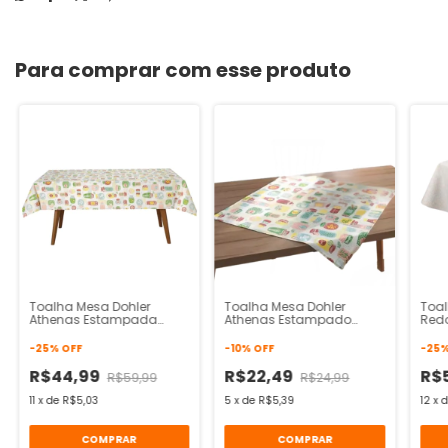
Para comprar com esse produto
Toalha Mesa Dohler
Toalha Mesa Dohler
Toal
Athenas Estampada
Athenas Estampado
Red
Quadrada 1,40mx1,40m
Clean 78cmx78cm
Est
-
25
%
OFF
-
10
%
OFF
-
25
R$44,99
R$22,49
R$
R$59,99
R$24,99
11
x
de
R$5,03
5
x
de
R$5,39
12
x
COMPRAR
COMPRAR