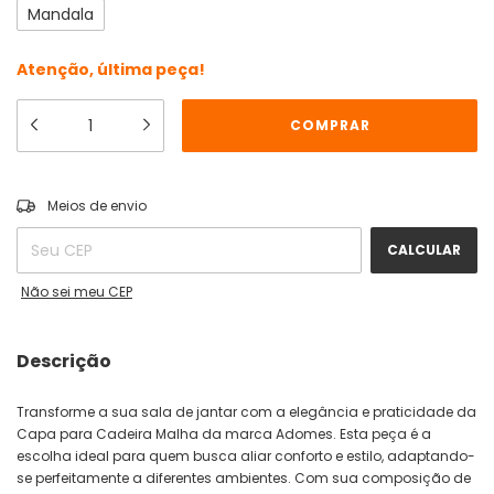
Mandala
Atenção, última peça!
ALTERAR CEP
Entregas para o CEP:
Meios de envio
CALCULAR
Não sei meu CEP
Descrição
Transforme a sua sala de jantar com a elegância e praticidade da
Capa para Cadeira Malha da marca Adomes. Esta peça é a
escolha ideal para quem busca aliar conforto e estilo, adaptando-
se perfeitamente a diferentes ambientes. Com sua composição de